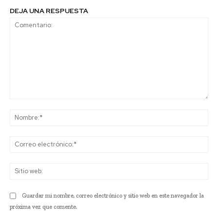
DEJA UNA RESPUESTA
Comentario:
No
Co
ele
Sit
we
Guardar mi nombre, correo electrónico y sitio web en este navegador la
próxima vez que comente.