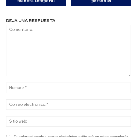
manera temporal
personas
DEJA UNA RESPUESTA
Comentario:
No
Co
ele
Sit
we
Guardar mi nombre, correo electrónico y sitio web en este navegador la