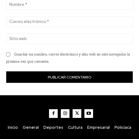
No
Co
ele
Sit
we
Guardar mi nombre, correo electrónico y sitio web en este navegador la
próxima vez que comente.
Inicio
General
Deportes
Cultura
Empresarial
Policiaca