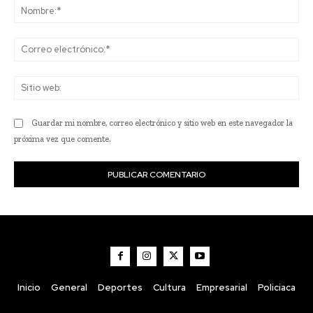
No
Co
ele
Sit
we
Guardar mi nombre, correo electrónico y sitio web en este navegador la
próxima vez que comente.
Inicio
General
Deportes
Cultura
Empresarial
Policiaca