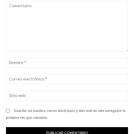
Comentario:
No
Co
ele
Sit
we
Guardar mi nombre, correo electrónico y sitio web en este navegador la
próxima vez que comente.