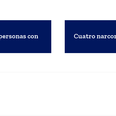
personas con
Cuatro narco
s