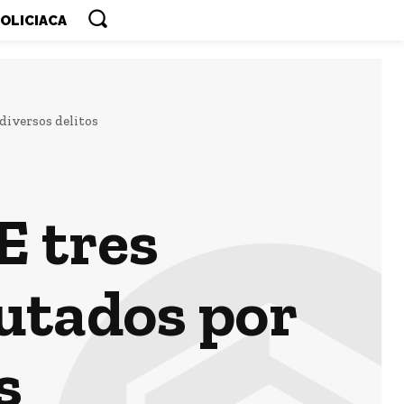
OLICIACA
iversos delitos
E tres
utados por
s