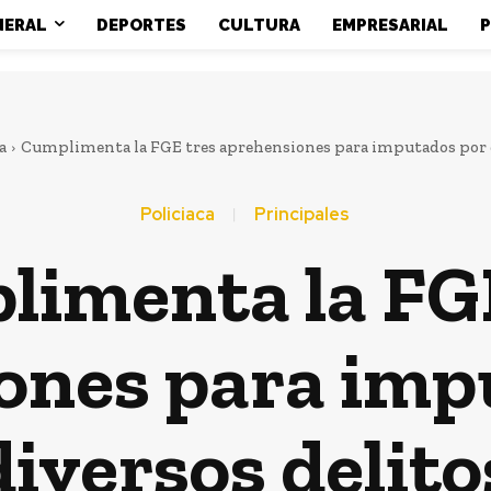
NERAL
DEPORTES
CULTURA
EMPRESARIAL
P
a
Cumplimenta la FGE tres aprehensiones para imputados por d
Policiaca
Principales
imenta la FG
ones para imp
diversos delito