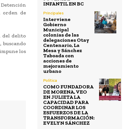
INFANTIL EN BC
Detención
a orden de
Principales
Interviene
Gobierno
Municipal
colonias de las
 del delito
delegaciones Otay
s, buscando
Centenario, La
Mesa y Sánchez
 impune los
Taboada con
acciones de
mejoramiento
urbano
Política
COMO FUNDADORA
DE MORENA, VEO
EN JULIETA LA
CAPACIDAD PARA
COORDINAR LOS
ESFUERZOS DE LA
TRANSFORMACIÓN:
EVELYN SÁNCHEZ