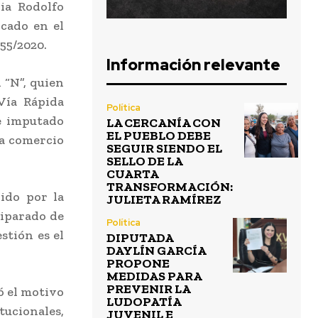
ia Rodolfo
cado en el
55/2020.
Información relevante
 “N”, quien
Vía Rápida
Política
e imputado
LA CERCANÍA CON
EL PUEBLO DEBE
 a comercio
SEGUIR SIENDO EL
SELLO DE LA
CUARTA
TRANSFORMACIÓN:
rido por la
JULIETA RAMÍREZ
uiparado de
Política
stión es el
DIPUTADA
DAYLÍN GARCÍA
PROPONE
MEDIDAS PARA
PREVENIR LA
ó el motivo
LUDOPATÍA
tucionales,
JUVENIL E