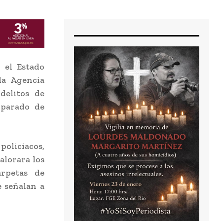
 el Estado
la Agencia
 delitos de
iparado de
policiacos,
alorara los
arpetas de
e señalan a