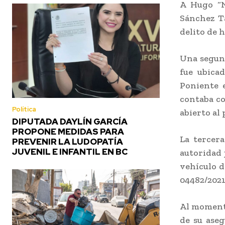
A Hugo “N
Sánchez T
delito de 
Una segund
fue ubica
Poniente 
contaba co
Política
abierto al 
DIPUTADA DAYLÍN GARCÍA
PROPONE MEDIDAS PARA
La tercera
PREVENIR LA LUDOPATÍA
JUVENIL E INFANTIL EN BC
autoridad 
vehículo d
04482/2021
Al momento
de su aseg