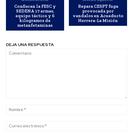
Confiscan la FESC y
Repara CESPT fuga
SEDENA 17 armas,
provocada por
equipo táctico y 6
vandalos en Acueducto
kilogramos de
Herrera-La Misión
metanfetaminas
DEJA UNA RESPUESTA
Comentario:
No
Co
ele