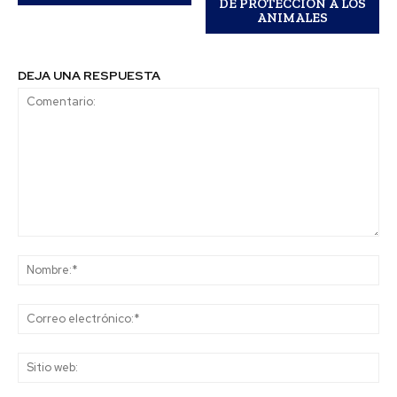
DE PROTECCIÓN A LOS
ANIMALES
DEJA UNA RESPUESTA
Comentario:
No
Co
ele
Sit
we