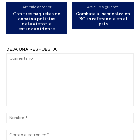
Artículo anterior
Artículo siguiente
Con tres paquetes de
Combate al secuestro en
cocaína policías
BC es referencia en el
detuvieron a
país
estadounidense
DEJA UNA RESPUESTA
Comentario:
No
Co
ele