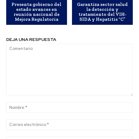
Presenta gobierno del
Garantiza sector salud
estado avances en
la detección y
reunión nacional de
tratamiento del VIH-
Mejora Regulatoria
SIDA y Hepatitis “C”
DEJA UNA RESPUESTA
Comentario:
No
Co
ele