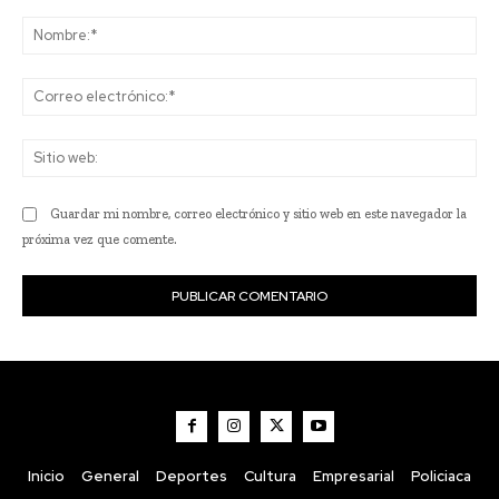
Comentario:
No
Co
ele
Sit
we
Guardar mi nombre, correo electrónico y sitio web en este navegador la
próxima vez que comente.
Inicio
General
Deportes
Cultura
Empresarial
Policiaca