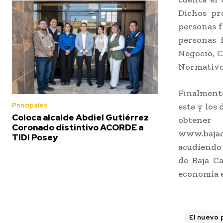
Dichos pr
personas f
personas 
Negocio, C
Normativo
Finalmente
este y los
Principales
Coloca alcalde Abdiel Gutiérrez
obtener 
Coronado distintivo ACORDE a
www.bajac
TIDI Posey
acudiendo 
de Baja Ca
economía e
El nuevo 