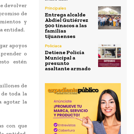
ue devolver
Principales
mpromiso de
Entrega alcalde
Abdiel Gutiérrez
imientos y
900 tinacos a las
a entidad.
familias
tijuanenses
rgar apoyos
Policiaca
Detiene Policía
mprender o
Municipal a
esto estén
presunto
asaltante armado
millones de
de toda la
a agotar la
as con que
la entidad.