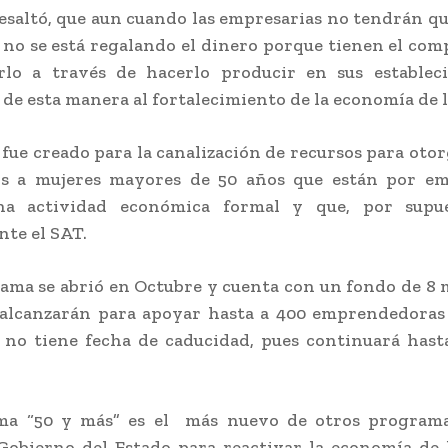
saltó, que aun cuando las empresarias no tendrán q
, no se está regalando el dinero porque tienen el co
arlo a través de hacerlo producir en sus establec
 de esta manera al fortalecimiento de la economía de l
, fue creado para la canalización de recursos para oto
s a mujeres mayores de 50 años que están por e
a actividad económica formal y que, por supu
nte el SAT.
ama se abrió en Octubre y cuenta con un fondo de 8 
 alcanzarán para apoyar hasta a 400 emprendedoras 
 no tiene fecha de caducidad, pues continuará hast
ma “50 y más” es el más nuevo de otros program
Gobierno del Estado para reactivar la economía de 