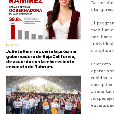
Desarroll
otorgarse.
El program
mobiliari
por hasta
individua
Política
cumplido co
Julieta Ramírez sería la próxima
gobernadora de Baja California,
de acuerdo con la más reciente
Guerrero 
encuesta de Rubrum.
operativos 
sueldos o
obsequios 
alimentac
hospedaje
encaminado