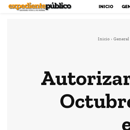
INICIO
GE
Inicio
General
Autoriza
Octubre