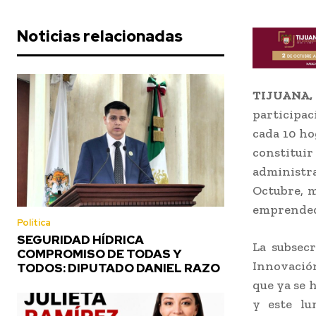
Noticias relacionadas
TIJUANA,
participac
cada 10 ho
constitui
administra
Octubre, m
emprendedo
Política
SEGURIDAD HÍDRICA
La subsec
COMPROMISO DE TODAS Y
Innovació
TODOS: DIPUTADO DANIEL RAZO
que ya se 
y este lu