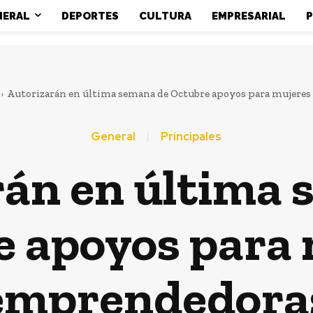
NERAL
DEPORTES
CULTURA
EMPRESARIAL
P
Autorizarán en última semana de Octubre apoyos para mujere
General
Principales
rán en última 
 apoyos para 
emprendedora