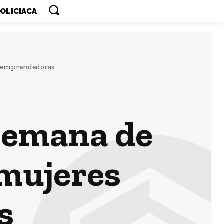
OLICIACA
s emprendedoras
semana de
mujeres
s