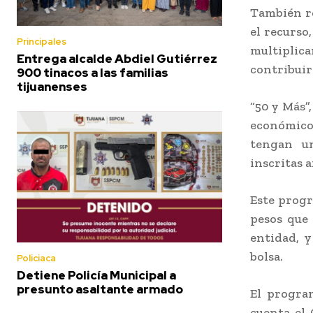
También re
el recurso
Principales
multiplic
Entrega alcalde Abdiel Gutiérrez
contribuir
900 tinacos a las familias
tijuanenses
“50 y Más”
económico
tengan un
inscritas a
Este progr
pesos que
entidad, y
bolsa.
Policiaca
Detiene Policía Municipal a
presunto asaltante armado
El progra
cuenta el 