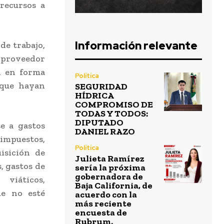
recursos a
Información relevante
de trabajo,
 proveedor
n en forma
Política
 que hayan
SEGURIDAD
HÍDRICA
COMPROMISO DE
TODAS Y TODOS:
DIPUTADO
e a gastos
DANIEL RAZO
, impuestos,
Política
isición de
Julieta Ramírez
, gastos de
sería la próxima
gobernadora de
 viáticos,
Baja California, de
ue no esté
acuerdo con la
más reciente
encuesta de
Rubrum.