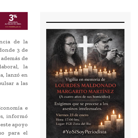
cia de la
 donde 3 de
, además de
aboral, la
a, lanzó en
ulsar a las
Economía e
s, informó
 este apoyo
so para el