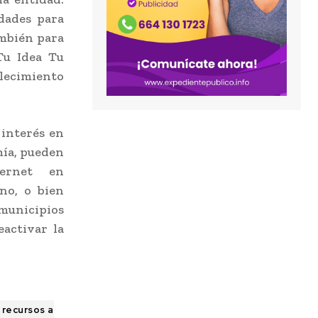
dades para
ambién para
Tu Idea Tu
alecimiento
 interés en
mía, pueden
ternet en
no, o bien
 municipios
eactivar la
 recursos a