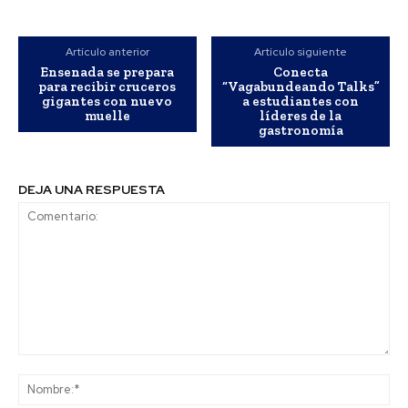
Artículo anterior
Artículo siguiente
Ensenada se prepara
Conecta
para recibir cruceros
“Vagabundeando Talks”
gigantes con nuevo
a estudiantes con
muelle
líderes de la
gastronomía
DEJA UNA RESPUESTA
Comentario:
No