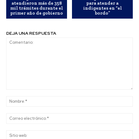
atendieron más de 358
para atender a
mil trámites durante el
indigentes en “el
primer año de gobierno
bordo”
DEJA UNA RESPUESTA
Comentario:
No
Co
ele
Sit