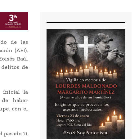
do de las
ción (AEI),
oisés Raúl
delitos de
inicial la
s de haber
upe, con el
l pasado 11