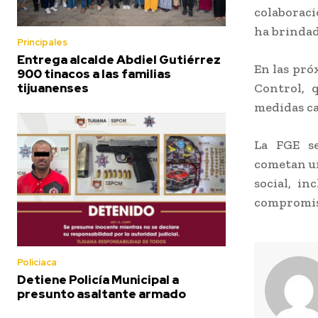
colaboraci
ha brindad
Principales
Entrega alcalde Abdiel Gutiérrez
En las pró
900 tinacos a las familias
Control, 
tijuanenses
medidas cau
La FGE se
cometan un
social, in
compromiso
Policiaca
Detiene Policía Municipal a
presunto asaltante armado