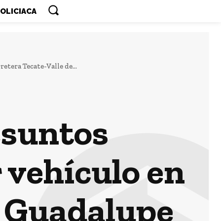
OLICIACA
tera Tecate-Valle de...
esuntos
 vehículo en
e Guadalupe