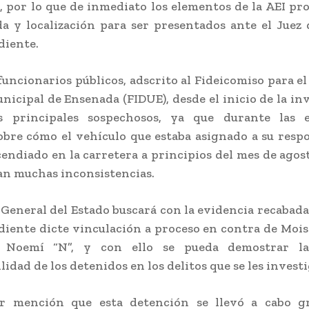
, por lo que de inmediato los elementos de la AEI pr
a y localización para ser presentados ante el Juez
diente.
uncionarios públicos, adscrito al Fideicomiso para el
icipal de Ensenada (FIDUE), desde el inicio de la in
s principales sospechosos, ya que durante las e
sobre cómo el vehículo que estaba asignado a su resp
cendiado en la carretera a principios del mes de agost
n muchas inconsistencias.
a General del Estado buscará con la evidencia recabada 
iente dicte vinculación a proceso en contra de Mois
 Noemí “N”, y con ello se pueda demostrar la
idad de los detenidos en los delitos que se les invest
r mención que esta detención se llevó a cabo gr