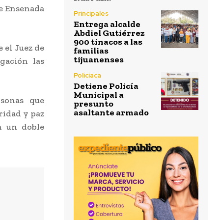
de Ensenada
Principales
Entrega alcalde
Abdiel Gutiérrez
900 tinacos a las
 el Juez de
familias
tijuanenses
gación las
Policiaca
Detiene Policía
Municipal a
rsonas que
presunto
asaltante armado
ridad y paz
en un doble