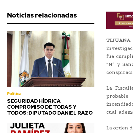
Noticias relacionadas
TIJUANA,
investigac
fue cumpl
“N” y San
conspiraci
La Fiscal
Política
probable 
SEGURIDAD HÍDRICA
incendiado
COMPROMISO DE TODAS Y
cual, ademá
TODOS: DIPUTADO DANIEL RAZO
La orden d