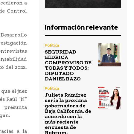
ocedieron a
 de Control
Información relevante
 Desarrollo
vestigación
Política
ntrevistas
SEGURIDAD
HÍDRICA
onsabilidad
COMPROMISO DE
o del 2022,
TODAS Y TODOS:
DIPUTADO
DANIEL RAZO
Política
que el juez
Julieta Ramírez
és Raúl “N”
sería la próxima
gobernadora de
 presunta
Baja California, de
igan.
acuerdo con la
más reciente
encuesta de
acias a la
Rubrum.