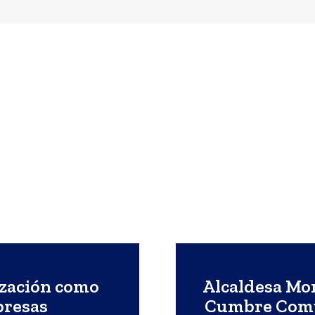
ización como
Alcaldesa Mon
presas
Cumbre Comu