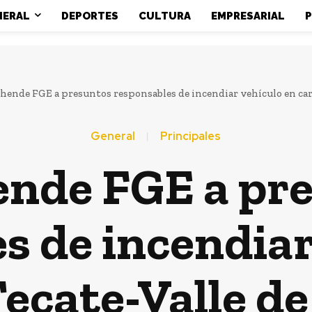
NERAL
DEPORTES
CULTURA
EMPRESARIAL
P
ende FGE a presuntos responsables de incendiar vehículo en carre
General
Principales
nde FGE a pr
s de incendiar
Tecate-Valle d