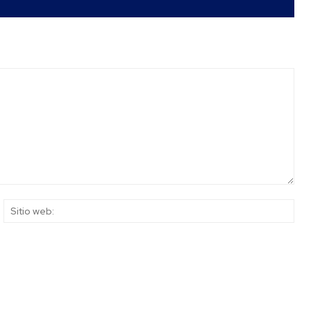
rreo
Siti
ectrónico:*
web