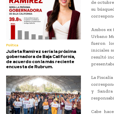
de octubre
su búsqued
correspon
Ambos ex f
Urbano Mun
fueron lo
Política
iniciales 
Julieta Ramírez sería la próxima
gobernadora de Baja California,
resultó in
de acuerdo con la más reciente
presentaba
encuesta de Rubrum.
La Fiscalí
correspond
y Sandra
responsabil
Cabe hace