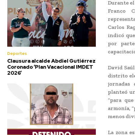
Durante el
Franco C
representa
Carlos Rag
indicó qu
por parte
capacitaci
Deportes
Clausura alcalde Abdiel Gutiérrez
Coronado ‘Plan Vacacional IMDET
David Saúl
2026’
distrito e
jornadas 
planteó un
“para que
armonía, “
menos divi
La zona es