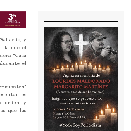
Gallardo, y
n la que el
mera “Casa
durante el
 encuentro”
resentantes
on orden y
as que les