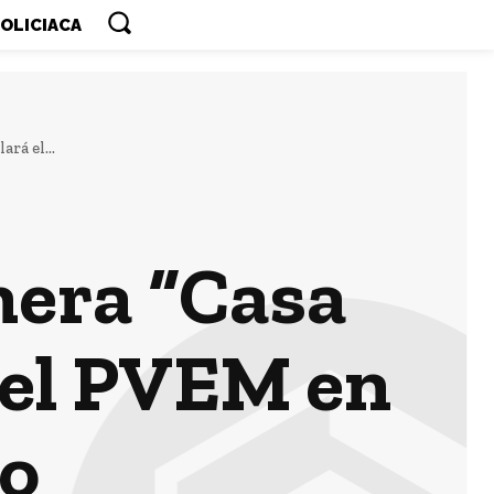
OLICIACA
rá el...
mera “Casa
á el PVEM en
ño