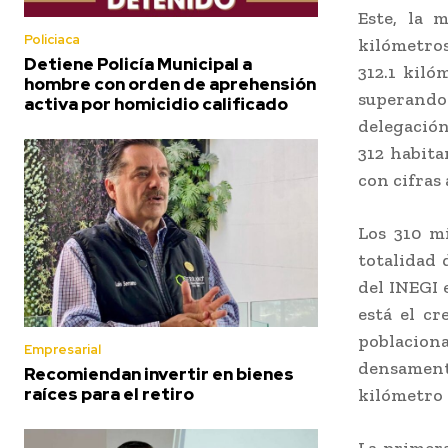
Este, la 
Policiaca
kilómetros
Detiene Policía Municipal a
312.1 kiló
hombre con orden de aprehensión
superando
activa por homicidio calificado
delegación
312 habita
con cifras 
Los 310 mi
totalidad 
del INEGI 
está el c
poblaciona
Empresarial
densamente
Recomiendan invertir en bienes
raíces para el retiro
kilómetro 
La primera