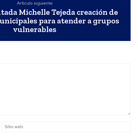
Artículo siguiente
tada Michelle Tejeda creación de
unicipales para atender a grupos
vulnerables
rreo
Siti
ectrónico:*
web