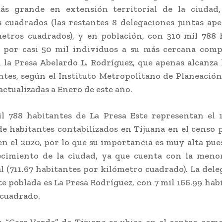
más grande en extensión territorial de la ciudad,
 cuadrados (las restantes 8 delegaciones juntas a
metros cuadrados), y en población, con 310 mil 788 
 por casi 50 mil individuos a su más cercana compe
 la Presa Abelardo L. Rodríguez, que apenas alcanza 
ntes, según el Instituto Metropolitano de Planeació
actualizadas a Enero de este año.
l 788 habitantes de La Presa Este representan el 
de habitantes contabilizados en Tijuana en el censo 
en el 2020, por lo que su importancia es muy alta pues
recimiento de la ciudad, ya que cuenta con la meno
l (711.67 habitantes por kilómetro cuadrado). La del
 poblada es La Presa Rodríguez, con 7 mil 166.99 hab
cuadrado.
 “Casa Verde” de Tijuana se ubica en el centro come