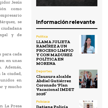
gidor Jesús
ción como
 empresario
Información relevante
Márquez, se
 ciudadana
legal y de
Política
LLAMA JULIETA
RAMÍREZ A UN
PROCESO LIMPIO
s para cada
Y CON MADUREZ
POLÍTICA EN
ten en unas
MORENA
n. Además,
Deportes
 la ciudad,
Clausura alcalde
 unidos en
Abdiel Gutiérrez
Coronado ‘Plan
tar y mucho
Vacacional IMDET
2026’
Policiaca
ón La Presa
Detiene Policía