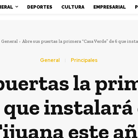
NERAL
DEPORTES
CULTURA
EMPRESARIAL
P
General
Abre sus puertas la primera “Casa Verde” de 6 que instala
General
Principales
puertas la pri
 que instalar
ijuana este a