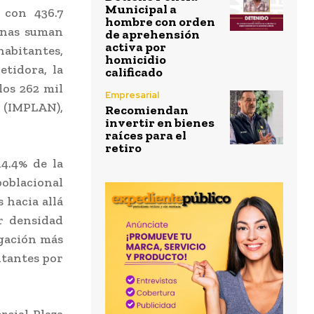
Municipal a
 con 436.7
hombre con orden
penas suman
de aprehensión
activa por
habitantes,
homicidio
tidora, la
calificado
los 262 mil
Empresarial
n (IMPLAN),
Recomiendan
invertir en bienes
raíces para el
retiro
14.4% de la
poblacional
 hacia allá
r densidad
egación más
itantes por
rcial Plaza