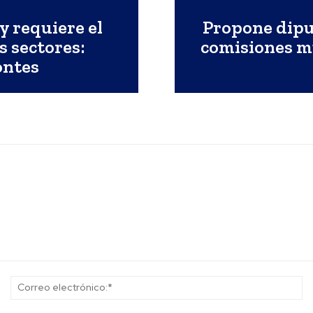
y requiere el
Propone dipu
s sectores:
comisiones m
ontes
Nombre:*
Co
el