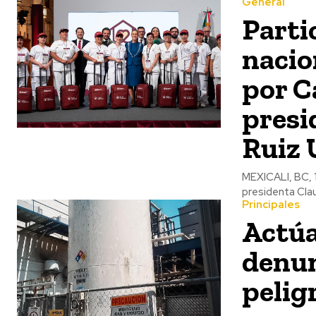
General
Parti
nacio
por C
presi
Ruiz 
MEXICALI, BC, 1
presidenta Clau
Principales
Actúa
denun
pelig