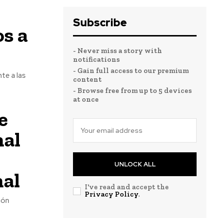
Subscribe
s a
- Never miss a story with
notifications
- Gain full access to our premium
te a las
content
- Browse free from up to 5 devices
at once
e
nal
UNLOCK ALL
mal
I've read and accept the
Privacy Policy
.
ión