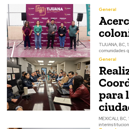
General
Acerc
colon
TIJUANA, BC, 1
comunidades que
General
Reali
Coord
para 
ciuda
MEXICALI, BC, 
interinstitucion