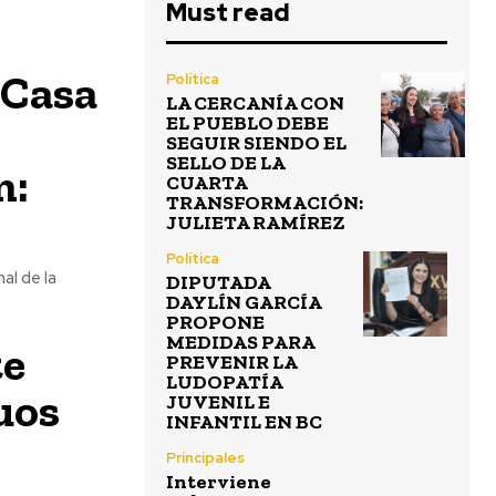
Must read
 Casa
Política
LA CERCANÍA CON
EL PUEBLO DEBE
SEGUIR SIENDO EL
SELLO DE LA
m:
CUARTA
TRANSFORMACIÓN:
JULIETA RAMÍREZ
Política
al de la
DIPUTADA
DAYLÍN GARCÍA
PROPONE
MEDIDAS PARA
te
PREVENIR LA
LUDOPATÍA
uos
JUVENIL E
INFANTIL EN BC
Principales
Interviene