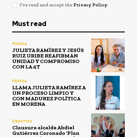
I've read and accept the
Privacy Policy
.
Must read
Política
JULIETA RAMÍREZ Y JESÚS
RUIZ URIBE REAFIRMAN
UNIDAD Y COMPROMISO
CON LA 4T
Política
LLAMA JULIETA RAMÍREZ A
UN PROCESO LIMPIO Y
CON MADUREZ POLÍTICA
EN MORENA
Deportes
Clausura alcalde Abdiel
Gutiérrez Coronado ‘Plan