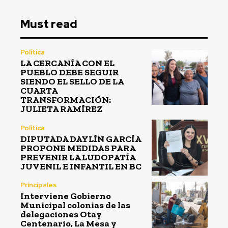
Must read
Política
LA CERCANÍA CON EL
PUEBLO DEBE SEGUIR
SIENDO EL SELLO DE LA
CUARTA
TRANSFORMACIÓN:
JULIETA RAMÍREZ
Política
DIPUTADA DAYLÍN GARCÍA
PROPONE MEDIDAS PARA
PREVENIR LA LUDOPATÍA
JUVENIL E INFANTIL EN BC
Principales
Interviene Gobierno
Municipal colonias de las
delegaciones Otay
Centenario, La Mesa y