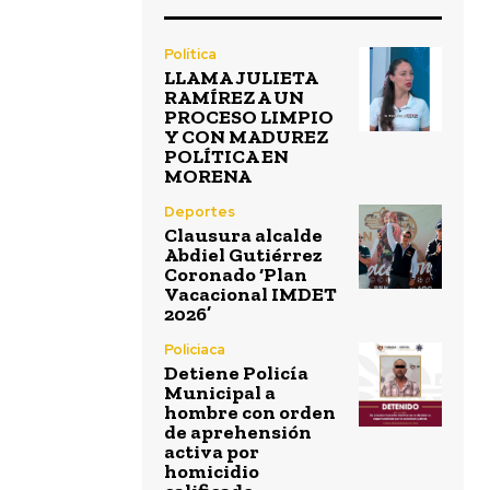
Política
LLAMA JULIETA
RAMÍREZ A UN
PROCESO LIMPIO
Y CON MADUREZ
POLÍTICA EN
MORENA
Deportes
Clausura alcalde
Abdiel Gutiérrez
Coronado ‘Plan
Vacacional IMDET
2026’
Policiaca
Detiene Policía
Municipal a
hombre con orden
de aprehensión
activa por
homicidio