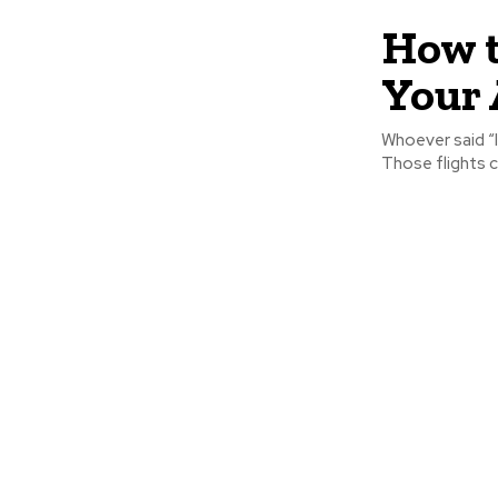
How t
Your 
Whoever said “It
Those flights ca