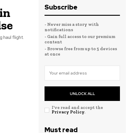
Subscribe
in
lse
- Never miss a story with
notifications
- Gain full access to our premium
 haul flight.
content
- Browse free from up to 5 devices
at once
UNLOCK ALL
I've read and accept the
Privacy Policy
.
Must read