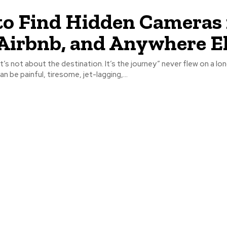
o Find Hidden Cameras 
Airbnb, and Anywhere E
’s not about the destination. It’s the journey” never flew on a long
n be painful, tiresome, jet-lagging,...