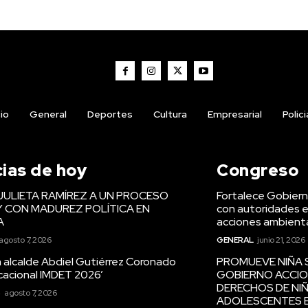
cio
General
Deportes
Cultura
Empresarial
Polic
cias de hoy
Congreso
JULIETA RAMÍREZ A UN PROCESO
Fortalece Gobiern
Y CON MADUREZ POLÍTICA EN
con autoridades e
A
acciones ambienta
agosto 7, 2026
GENERAL
junio 21, 2026
 alcalde Abdiel Gutiérrez Coronado
PROMUEVE NIÑA 
cacional IMDET 2026’
GOBIERNO ACCIO
DERECHOS DE NIÑ
S
agosto 7, 2026
ADOLESCENTES E