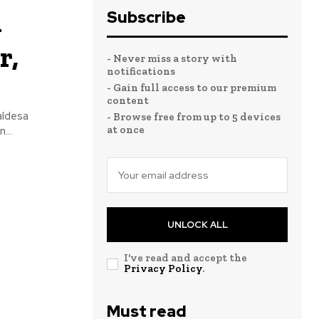
Subscribe
-
r,
- Never miss a story with
notifications
- Gain full access to our premium
content
aldesa
- Browse free from up to 5 devices
at once
...
UNLOCK ALL
I've read and accept the
Privacy Policy
.
Must read