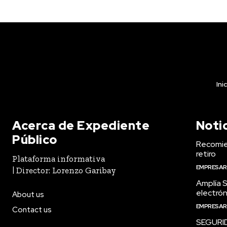
Ini
Acerca de Expediente
Noti
Público
Recomien
retiro
Plataforma informativa
EMPRESAR
| Director: Lorenzo Garibay
Amplía S
electrón
About us
EMPRESAR
Contact us
SEGURI