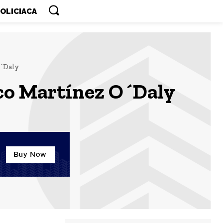
OLICIACA
O´Daly
rco Martínez O´Daly