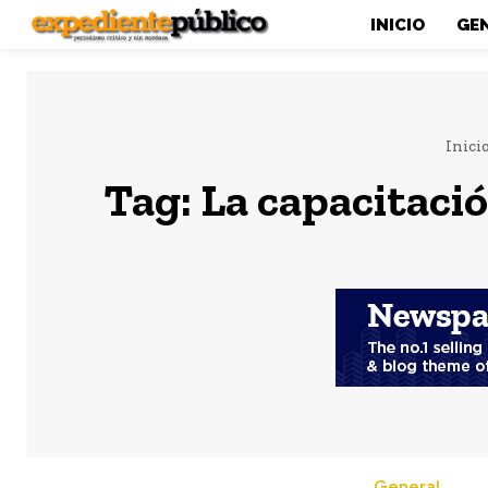
INICIO
GE
Inici
Tag:
La capacitaci
General