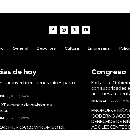
cio
General
Deportes
Cultura
Empresarial
Polic
cias de hoy
Congreso
dan invertir en bienes raíces para el
Fortalece Gobiern
con autoridades e
acciones ambienta
IAL
agosto 7, 2026
GENERAL
junio 21, 2026
AT alcance de revisiones
icas
PROMUEVE NIÑA 
GOBIERNO ACCIO
IAL
agosto 7, 2026
DERECHOS DE NIÑ
ADOLESCENTES E
DAD HÍDRICA COMPROMISO DE